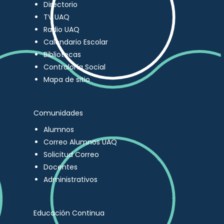
Directorio
TV UAQ
Radio UAQ
Calendario Escolar
Bibliotecas
Contraloría Social
Mapa de sitio
Comunidades
Alumnos
Correo Alumnos UAQ
Solicitud Correo
Docentes
Administrativos
Educación Continua