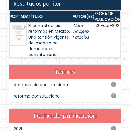
Resultados por ítem:
FECHA DE
PORTADA
TÍTULO
AUTOR(ES)
PUBLICACIÓN
El control de las
Alam
30-abr-2021
reformas en México.
Tinajero
Una tensión vigente
Palacios
del modelo de
democracia
constitucional.
Temas
democracia constitucional.
1
reforma constitucional.
1
Fecha de publicación
2021
1