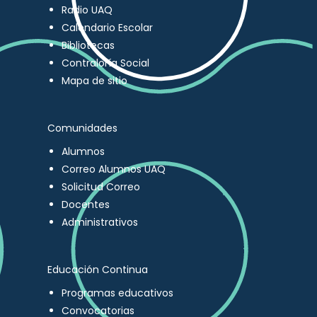
Radio UAQ
Calendario Escolar
Bibliotecas
Contraloría Social
Mapa de sitio
Comunidades
Alumnos
Correo Alumnos UAQ
Solicitud Correo
Docentes
Administrativos
Educación Continua
Programas educativos
Convocatorias