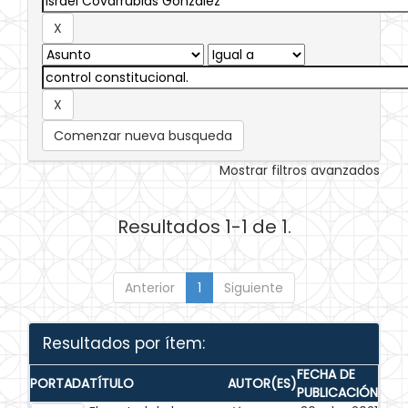
Comenzar nueva busqueda
Mostrar filtros avanzados
Resultados 1-1 de 1.
Anterior
1
Siguiente
Resultados por ítem:
FECHA DE
PORTADA
TÍTULO
AUTOR(ES)
PUBLICACIÓN