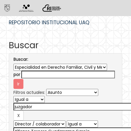
Skip
REPOSITORIO INSTITUCIONAL UAQ
navigation
Buscar
Buscar:
por
Filtros actuales: