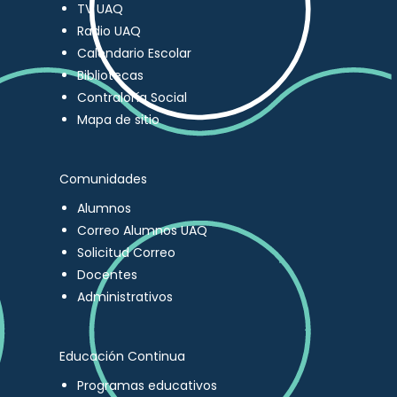
TV UAQ
Radio UAQ
Calendario Escolar
Bibliotecas
Contraloría Social
Mapa de sitio
Comunidades
Alumnos
Correo Alumnos UAQ
Solicitud Correo
Docentes
Administrativos
Educación Continua
Programas educativos