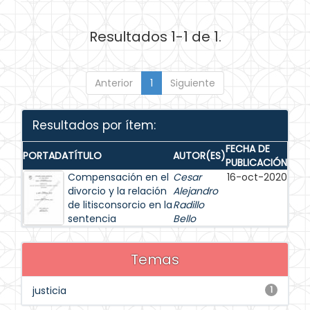
Resultados 1-1 de 1.
Anterior
1
Siguiente
Resultados por ítem:
FECHA DE
PORTADA
TÍTULO
AUTOR(ES)
PUBLICACIÓN
Compensación en el
Cesar
16-oct-2020
divorcio y la relación
Alejandro
de litisconsorcio en la
Radillo
sentencia
Bello
Temas
justicia
1