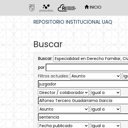
INICIO
Skip
REPOSITORIO INSTITUCIONAL UAQ
navigation
Buscar
Buscar:
por
Filtros actuales: