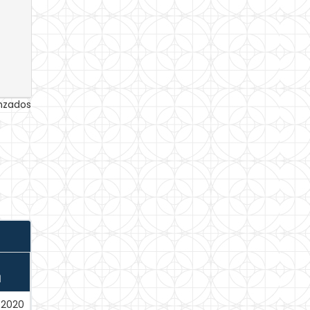
anzados
N
-2020