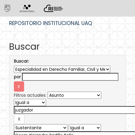
Skip
REPOSITORIO INSTITUCIONAL UAQ
navigation
Buscar
Buscar:
por
Filtros actuales: