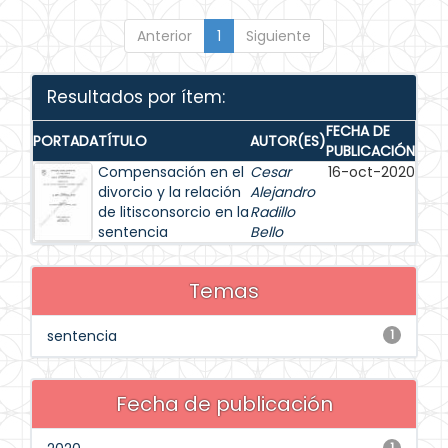
Anterior
1
Siguiente
Resultados por ítem:
FECHA DE
PORTADA
TÍTULO
AUTOR(ES)
PUBLICACIÓN
Compensación en el
Cesar
16-oct-2020
divorcio y la relación
Alejandro
de litisconsorcio en la
Radillo
sentencia
Bello
Temas
sentencia
1
Fecha de publicación
1