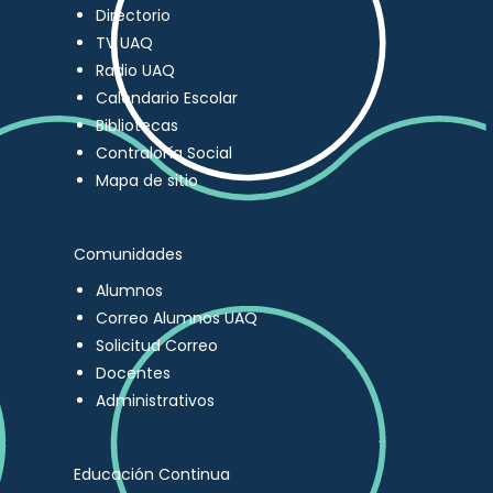
Directorio
TV UAQ
Radio UAQ
Calendario Escolar
Bibliotecas
Contraloría Social
Mapa de sitio
Comunidades
Alumnos
Correo Alumnos UAQ
Solicitud Correo
Docentes
Administrativos
Educación Continua