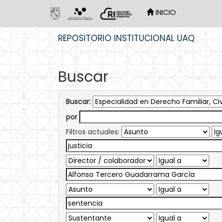
INICIO
Skip
REPOSITORIO INSTITUCIONAL UAQ
navigation
Buscar
Buscar:
por
Filtros actuales: