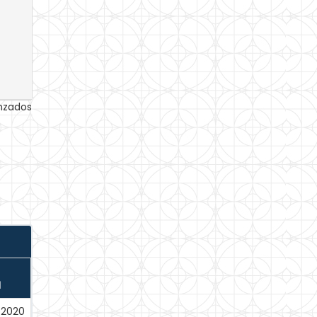
anzados
N
-2020