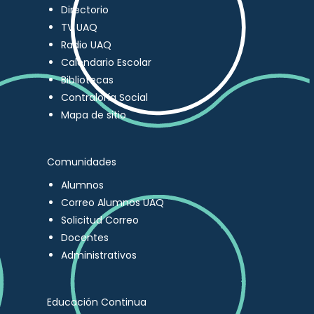
Directorio
TV UAQ
Radio UAQ
Calendario Escolar
Bibliotecas
Contraloría Social
Mapa de sitio
Comunidades
Alumnos
Correo Alumnos UAQ
Solicitud Correo
Docentes
Administrativos
Educación Continua