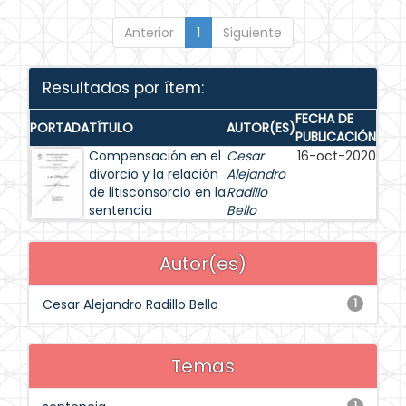
Anterior
1
Siguiente
Resultados por ítem:
FECHA DE
PORTADA
TÍTULO
AUTOR(ES)
PUBLICACIÓN
Compensación en el
Cesar
16-oct-2020
divorcio y la relación
Alejandro
de litisconsorcio en la
Radillo
sentencia
Bello
Autor(es)
Cesar Alejandro Radillo Bello
1
Temas
1