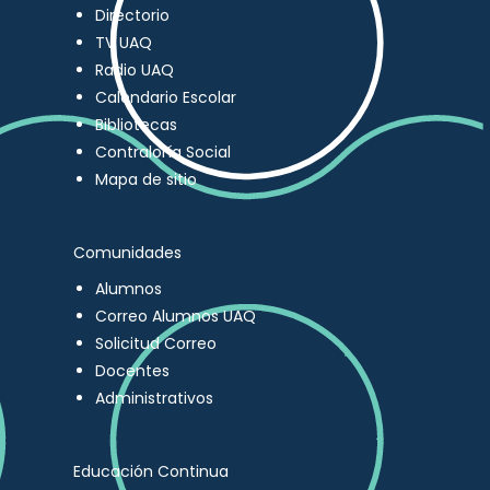
Directorio
TV UAQ
Radio UAQ
Calendario Escolar
Bibliotecas
Contraloría Social
Mapa de sitio
Comunidades
Alumnos
Correo Alumnos UAQ
Solicitud Correo
Docentes
Administrativos
Educación Continua