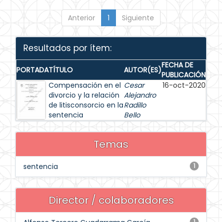
Anterior
1
Siguiente
Resultados por ítem:
FECHA DE
PORTADA
TÍTULO
AUTOR(ES)
PUBLICACIÓN
Compensación en el
Cesar
16-oct-2020
divorcio y la relación
Alejandro
de litisconsorcio en la
Radillo
sentencia
Bello
Temas
sentencia
1
Director / colaboradores
1