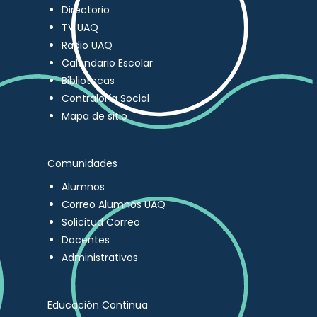
Directorio
TV UAQ
Radio UAQ
Calendario Escolar
Bibliotecas
Contraloría Social
Mapa de sitio
Comunidades
Alumnos
Correo Alumnos UAQ
Solicitud Correo
Docentes
Administrativos
Educación Continua