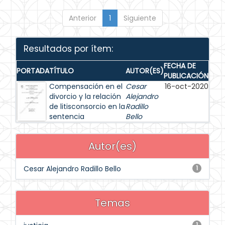
Anterior
1
Siguiente
Resultados por ítem:
FECHA DE
PORTADA
TÍTULO
AUTOR(ES)
PUBLICACIÓN
Compensación en el
Cesar
16-oct-2020
divorcio y la relación
Alejandro
de litisconsorcio en la
Radillo
sentencia
Bello
Autor(es)
Cesar Alejandro Radillo Bello
1
Temas
1