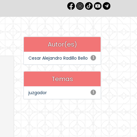
Autor(es)
Cesar Alejandro Radillo Bello
1
Temas
juzgador
1