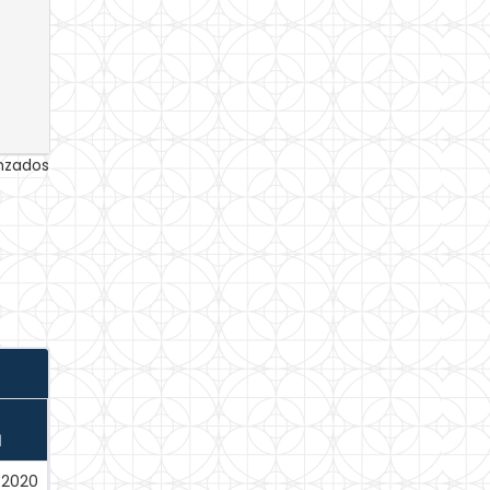
anzados
N
-2020