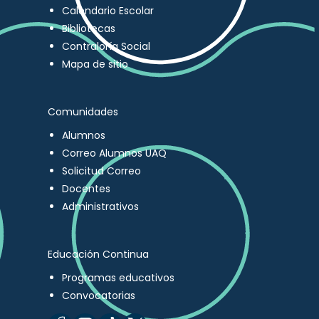
Calendario Escolar
Bibliotecas
Contraloría Social
Mapa de sitio
Comunidades
Alumnos
Correo Alumnos UAQ
Solicitud Correo
Docentes
Administrativos
Educación Continua
Programas educativos
Convocatorias