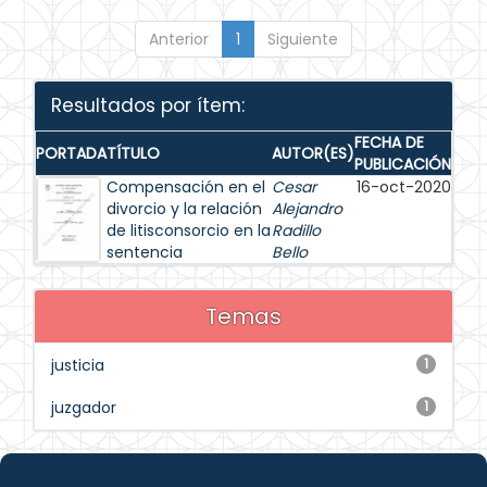
Anterior
1
Siguiente
Resultados por ítem:
FECHA DE
PORTADA
TÍTULO
AUTOR(ES)
PUBLICACIÓN
Compensación en el
Cesar
16-oct-2020
divorcio y la relación
Alejandro
de litisconsorcio en la
Radillo
sentencia
Bello
Temas
justicia
1
juzgador
1