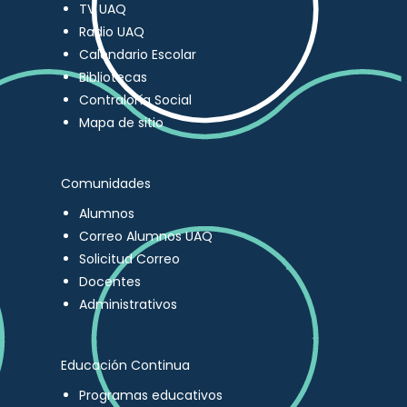
TV UAQ
Radio UAQ
Calendario Escolar
Bibliotecas
Contraloría Social
Mapa de sitio
Comunidades
Alumnos
Correo Alumnos UAQ
Solicitud Correo
Docentes
Administrativos
Educación Continua
Programas educativos