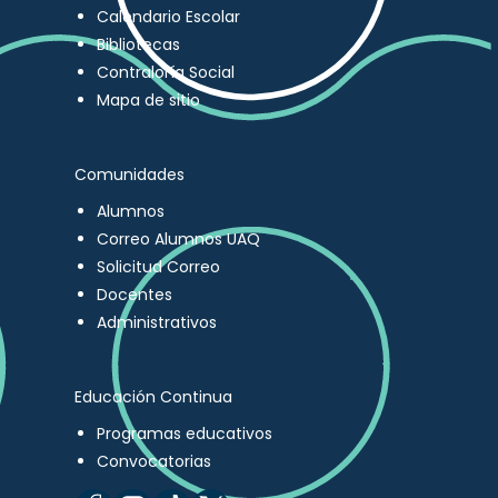
Calendario Escolar
Bibliotecas
Contraloría Social
Mapa de sitio
Comunidades
Alumnos
Correo Alumnos UAQ
Solicitud Correo
Docentes
Administrativos
Educación Continua
Programas educativos
Convocatorias