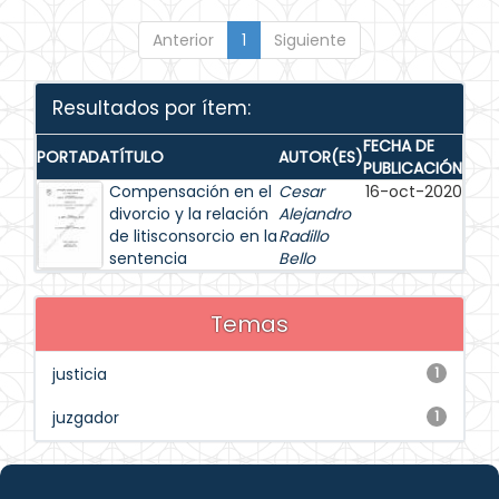
Anterior
1
Siguiente
Resultados por ítem:
FECHA DE
PORTADA
TÍTULO
AUTOR(ES)
PUBLICACIÓN
Compensación en el
Cesar
16-oct-2020
divorcio y la relación
Alejandro
de litisconsorcio en la
Radillo
sentencia
Bello
Temas
justicia
1
juzgador
1