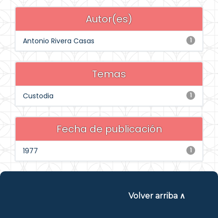
Autor(es)
Antonio Rivera Casas
1
Temas
Custodia
1
Fecha de publicación
1977
1
Volver arriba ∧