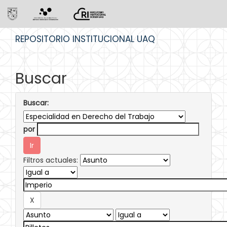
Skip
REPOSITORIO INSTITUCIONAL UAQ
navigation
Buscar
Buscar:
por
Filtros actuales: