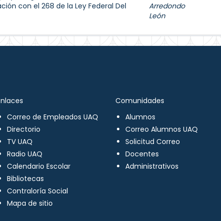
ación con el 268 de la Ley Federal Del
Arredondo
León
Enlaces
Comunidades
Correo de Empleados UAQ
Alumnos
Directorio
Correo Alumnos UAQ
TV UAQ
Solicitud Correo
Radio UAQ
Docentes
Calendario Escolar
Administrativos
Bibliotecas
Contraloría Social
Mapa de sitio