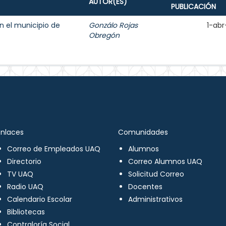
AUTOR(ES)
PUBLICACIÓN
n el municipio de
Gonzálo Rojas
1-abr
Obregón
Enlaces
Comunidades
Correo de Empleados UAQ
Alumnos
Directorio
Correo Alumnos UAQ
TV UAQ
Solicitud Correo
Radio UAQ
Docentes
Calendario Escolar
Administrativos
Bibliotecas
Contraloría Social