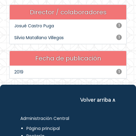
Director / colaboradores
Josué Castro Puga
1
Silvia Matallana Villegas
1
Fecha de publicación
2019
1
Volver arriba ∧
Administración Central
Página principal