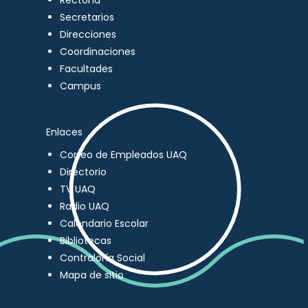
Rectoría
Secretarios
Direcciones
Coordinaciones
Facultades
Campus
Enlaces
Correo de Empleados UAQ
Directorio
TV UAQ
Radio UAQ
Calendario Escolar
Bibliotecas
Contraloría Social
Mapa de sitio