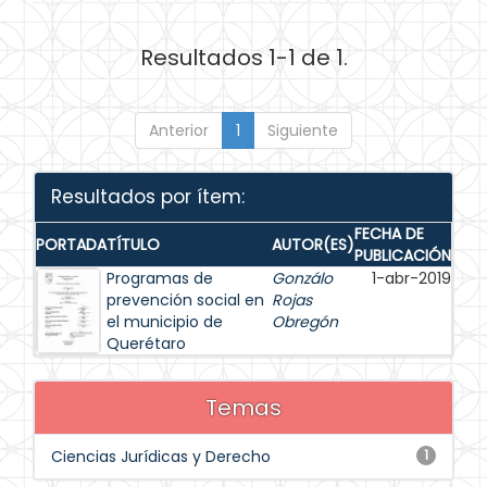
Resultados 1-1 de 1.
Anterior
1
Siguiente
Resultados por ítem:
FECHA DE
PORTADA
TÍTULO
AUTOR(ES)
PUBLICACIÓN
Programas de
Gonzálo
1-abr-2019
prevención social en
Rojas
el municipio de
Obregón
Querétaro
Temas
Ciencias Jurídicas y Derecho
1