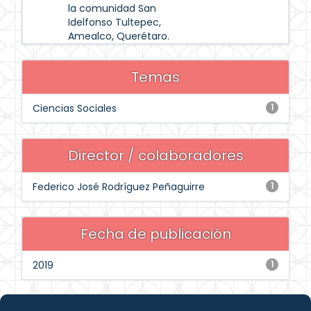
la comunidad San
Idelfonso Tultepec,
Amealco, Querétaro.
Temas
Ciencias Sociales
1
Director / colaboradores
Federico José Rodríguez Peñaguirre
1
Fecha de publicación
2019
1