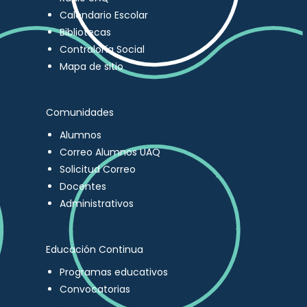
Calendario Escolar
Bibliotecas
Contraloría Social
Mapa de sitio
Comunidades
Alumnos
Correo Alumnos UAQ
Solicitud Correo
Docentes
Administrativos
Educación Continua
Programas educativos
Convocatorias