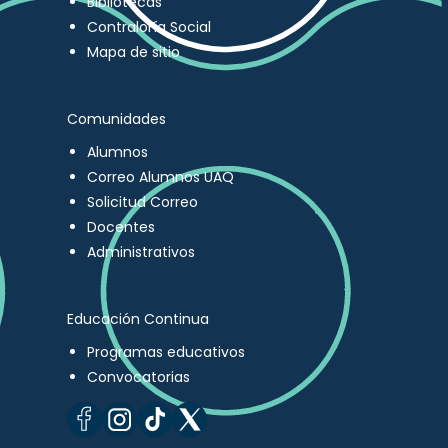
Bibliotecas
Contraloría Social
Mapa de sitio
Comunidades
Alumnos
Correo Alumnos UAQ
Solicitud Correo
Docentes
Administrativos
Educación Continua
Programas educativos
Convocatorias