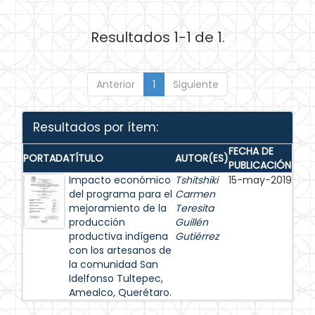
Resultados 1-1 de 1.
Anterior
1
Siguiente
Resultados por ítem:
FECHA DE
PORTADA
TÍTULO
AUTOR(ES)
PUBLICACIÓN
Impacto económico
Tshitshiki
15-may-2019
del programa para el
Carmen
mejoramiento de la
Teresita
producción
Guillén
productiva indígena
Gutiérrez
con los artesanos de
la comunidad San
Idelfonso Tultepec,
Amealco, Querétaro.