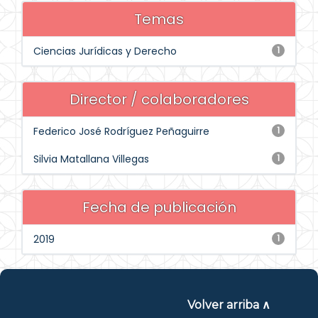
Temas
Ciencias Jurídicas y Derecho
1
Director / colaboradores
Federico José Rodríguez Peñaguirre
1
Silvia Matallana Villegas
1
Fecha de publicación
2019
1
Volver arriba ∧