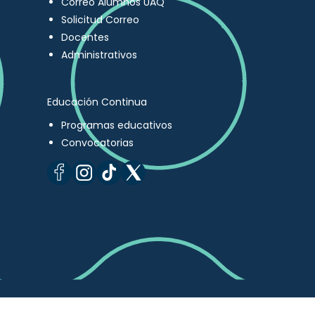
Correo Alumnos UAQ
Solicitud Correo
Docentes
Administrativos
Educación Continua
Programas educativos
Convocatorias