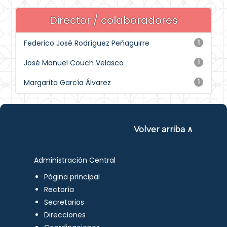
Director / colaboradores
Federico José Rodríguez Peñaguirre
1
José Manuel Couch Velasco
1
Margarita García Álvarez
1
Volver arriba ∧
Administración Central
Página principal
Rectoría
Secretarios
Direcciones