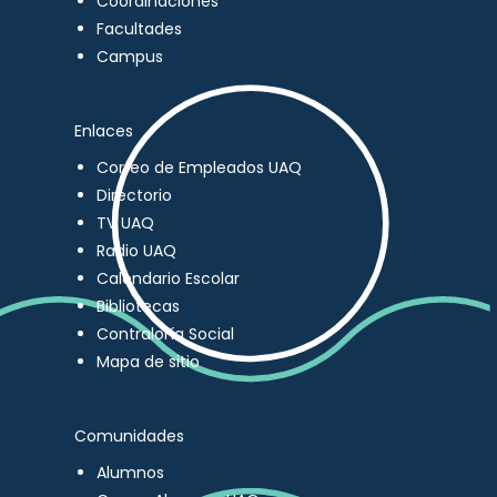
Coordinaciones
Facultades
Campus
Enlaces
Correo de Empleados UAQ
Directorio
TV UAQ
Radio UAQ
Calendario Escolar
Bibliotecas
Contraloría Social
Mapa de sitio
Comunidades
Alumnos