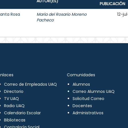
AUTOR(ES)
PUBLICACIÓN
Santa Rosa
María del Rosario Moreno
12-ju
Pacheco
Enlaces
Comunidades
Correo de Empleados UAQ
Alumnos
Directorio
Correo Alumnos UAQ
TV UAQ
Solicitud Correo
Radio UAQ
Docentes
Calendario Escolar
Administrativos
Bibliotecas
Contraloría Social