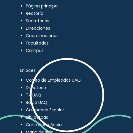
Página principal
Rectoría
Secretarios
Direcciones
Coordinaciones
Facultades
Campus
Enlaces
Correo de Empleados UAQ
Directorio
TV UAQ
Radio UAQ
Calendario Escolar
Bibliotecas
Contraloría Social
Mapa de sitio