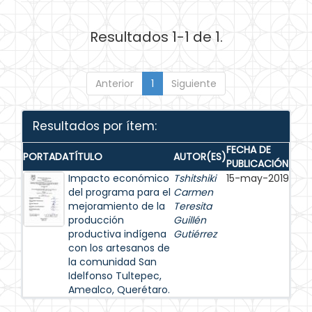
Resultados 1-1 de 1.
Anterior
1
Siguiente
Resultados por ítem:
FECHA DE
PORTADA
TÍTULO
AUTOR(ES)
PUBLICACIÓN
Impacto económico
Tshitshiki
15-may-2019
del programa para el
Carmen
mejoramiento de la
Teresita
producción
Guillén
productiva indígena
Gutiérrez
con los artesanos de
la comunidad San
Idelfonso Tultepec,
Amealco, Querétaro.