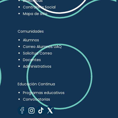
Bibliotecas
Contraloría Social
Mapa de sitio
Comunidades
Alumnos
Correo Alumnos UAQ
Solicitud Correo
Docentes
Administrativos
Educación Continua
Programas educativos
Convocatorias