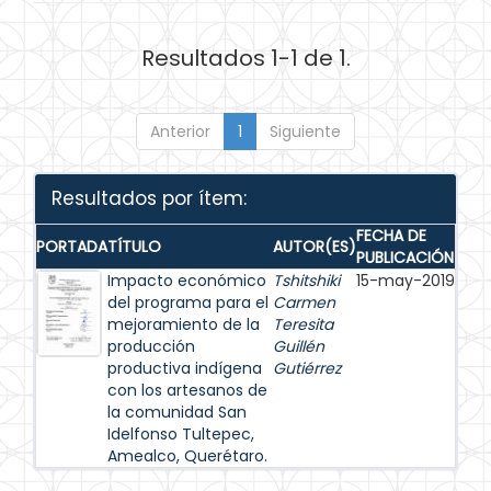
Resultados 1-1 de 1.
Anterior
1
Siguiente
Resultados por ítem:
FECHA DE
PORTADA
TÍTULO
AUTOR(ES)
PUBLICACIÓN
Impacto económico
Tshitshiki
15-may-2019
del programa para el
Carmen
mejoramiento de la
Teresita
producción
Guillén
productiva indígena
Gutiérrez
con los artesanos de
la comunidad San
Idelfonso Tultepec,
Amealco, Querétaro.