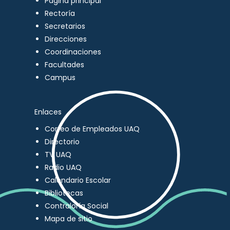
Página principal
Rectoría
Secretarios
Direcciones
Coordinaciones
Facultades
Campus
Enlaces
Correo de Empleados UAQ
Directorio
TV UAQ
Radio UAQ
Calendario Escolar
Bibliotecas
Contraloría Social
Mapa de sitio