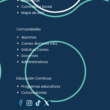
Bibliotecas
Contraloría Social
Mapa de sitio
Comunidades
Alumnos
Correo Alumnos UAQ
Solicitud Correo
Docentes
Administrativos
Educación Continua
Programas educativos
Convocatorias