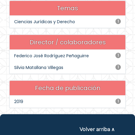
Temas
Ciencias Jurídicas y Derecho
1
Director / colaboradores
Federico José Rodríguez Peñaguirre
1
Silvia Matallana Villegas
1
Fecha de publicación
2019
1
Volver arriba ∧