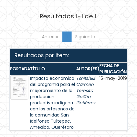
Resultados 1-1 de 1.
Anterior
1
Siguiente
Resultados por ítem:
FECHA DE
PORTADA
TÍTULO
AUTOR(ES)
PUBLICACIÓN
Impacto económico
Tshitshiki
15-may-2019
del programa para el
Carmen
mejoramiento de la
Teresita
producción
Guillén
productiva indígena
Gutiérrez
con los artesanos de
la comunidad San
Idelfonso Tultepec,
Amealco, Querétaro.