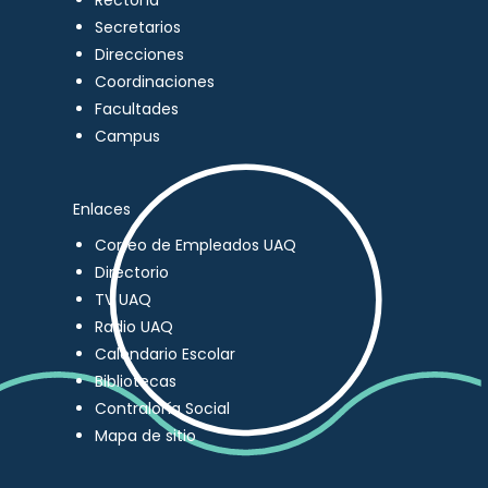
Rectoría
Secretarios
Direcciones
Coordinaciones
Facultades
Campus
Enlaces
Correo de Empleados UAQ
Directorio
TV UAQ
Radio UAQ
Calendario Escolar
Bibliotecas
Contraloría Social
Mapa de sitio