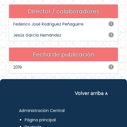
Director / colaboradores
Federico José Rodríguez Peñaguirre
1
Jesús García Hernández
1
Fecha de publicación
2019
1
Volver arriba ∧
Administración Central
Página principal