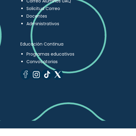
Correo Alumnos UAQ
Solicitud Correo
Docentes
Administrativos
Educación Continua
Programas educativos
Convocatorias