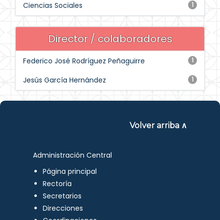
Ciencias Sociales
1
Director / colaboradores
Federico José Rodríguez Peñaguirre
1
Jesús García Hernández
1
Volver arriba ∧
Administración Central
Página principal
Rectoría
Secretarios
Direcciones