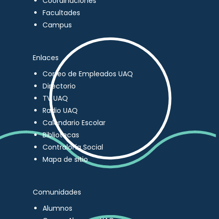
Coordinaciones
Facultades
Campus
Enlaces
Correo de Empleados UAQ
Directorio
TV UAQ
Radio UAQ
Calendario Escolar
Bibliotecas
Contraloría Social
Mapa de sitio
Comunidades
Alumnos