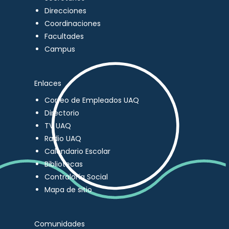
Direcciones
Coordinaciones
Facultades
Campus
Enlaces
Correo de Empleados UAQ
Directorio
TV UAQ
Radio UAQ
Calendario Escolar
Bibliotecas
Contraloría Social
Mapa de sitio
Comunidades