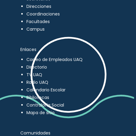
Direcciones
Coordinaciones
Facultades
Campus
Enlaces
Correo de Empleados UAQ
Directorio
TV UAQ
Radio UAQ
Calendario Escolar
Bibliotecas
Contraloría Social
Mapa de sitio
Comunidades