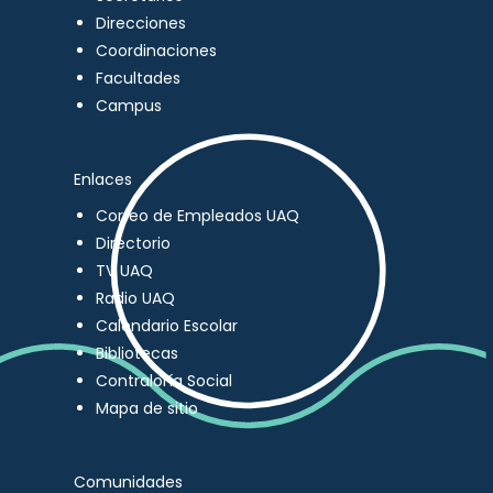
Direcciones
Coordinaciones
Facultades
Campus
Enlaces
Correo de Empleados UAQ
Directorio
TV UAQ
Radio UAQ
Calendario Escolar
Bibliotecas
Contraloría Social
Mapa de sitio
Comunidades