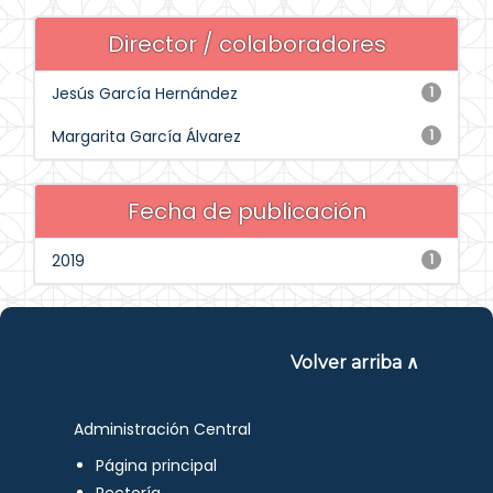
Director / colaboradores
Jesús García Hernández
1
Margarita García Álvarez
1
Fecha de publicación
2019
1
Volver arriba ∧
Administración Central
Página principal