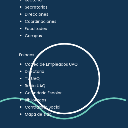
Rectoría
Secretarios
Direcciones
Coordinaciones
Facultades
Campus
Enlaces
Correo de Empleados UAQ
Directorio
TV UAQ
Radio UAQ
Calendario Escolar
Bibliotecas
Contraloría Social
Mapa de sitio