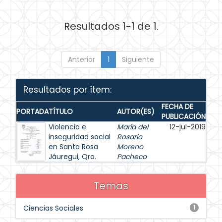
Resultados 1-1 de 1.
Anterior
1
Siguiente
Resultados por ítem:
FECHA DE
PORTADA
TÍTULO
AUTOR(ES)
PUBLICACIÓN
Violencia e
María del
12-jul-2019
inseguridad social
Rosario
en Santa Rosa
Moreno
Jáuregui, Qro.
Pacheco
Temas
Ciencias Sociales
1