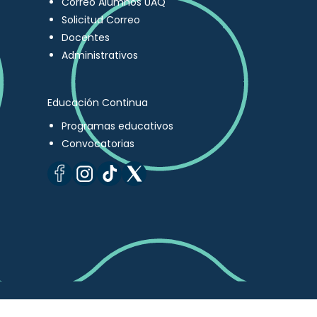
Correo Alumnos UAQ
Solicitud Correo
Docentes
Administrativos
Educación Continua
Programas educativos
Convocatorias