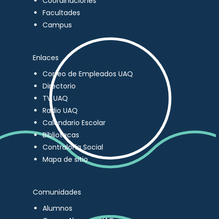
Coordinaciones
Facultades
Campus
Enlaces
Correo de Empleados UAQ
Directorio
TV UAQ
Radio UAQ
Calendario Escolar
Bibliotecas
Contraloría Social
Mapa de sitio
Comunidades
Alumnos