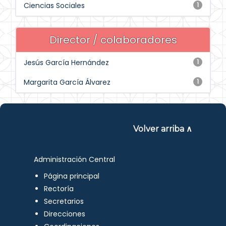
Ciencias Sociales
1
Director / colaboradores
Jesús García Hernández
1
Margarita García Álvarez
1
Volver arriba ∧
Administración Central
Página principal
Rectoría
Secretarios
Direcciones