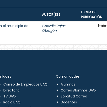
FECHA DE
AUTOR(ES)
PUBLICACIÓN
n el municipio de
Gonzálo Rojas
1-abr
Obregón
Enlaces
Comunidades
Correo de Empleados UAQ
Alumnos
Directorio
Correo Alumnos UAQ
TV UAQ
Solicitud Correo
Radio UAQ
Docentes