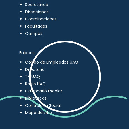
Secretarios
Direcciones
Coordinaciones
Facultades
Campus
Enlaces
Correo de Empleados UAQ
Directorio
TV UAQ
Radio UAQ
Calendario Escolar
Bibliotecas
Contraloría Social
Mapa de sitio