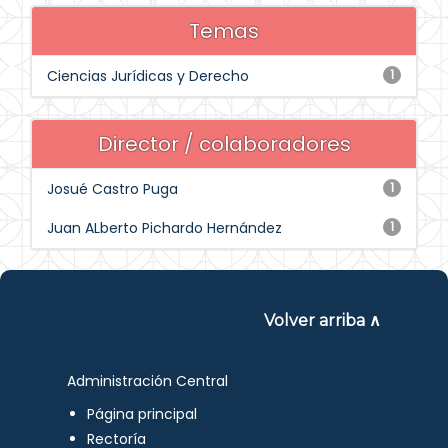
Temas
Ciencias Jurídicas y Derecho
1
Director / colaboradores
Josué Castro Puga
1
Juan ALberto Pichardo Hernández
1
Volver arriba ∧
Administración Central
Página principal
Rectoría