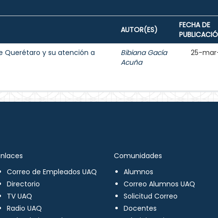
FECHA DE
AUTOR(ES)
PUBLICACI
de Querétaro y su atención a
Bibiana Gacía
25-mar
Acuña
Enlaces
Comunidades
Correo de Empleados UAQ
Alumnos
Directorio
Correo Alumnos UAQ
TV UAQ
Solicitud Correo
Radio UAQ
Docentes