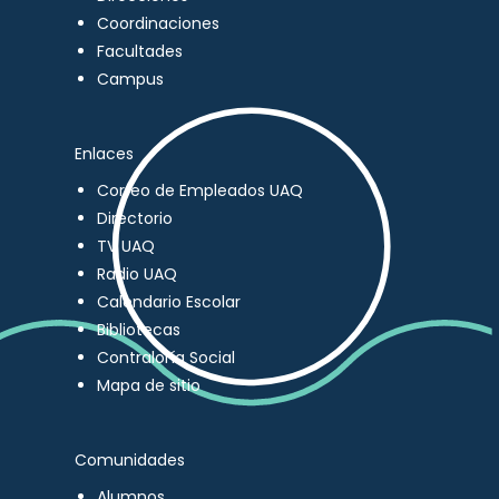
Coordinaciones
Facultades
Campus
Enlaces
Correo de Empleados UAQ
Directorio
TV UAQ
Radio UAQ
Calendario Escolar
Bibliotecas
Contraloría Social
Mapa de sitio
Comunidades
Alumnos