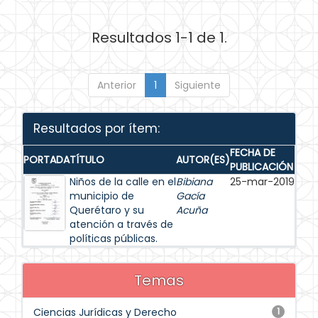
Resultados 1-1 de 1.
Anterior
1
Siguiente
Resultados por ítem:
FECHA DE
PORTADA
TÍTULO
AUTOR(ES)
PUBLICACIÓN
Niños de la calle en el
Bibiana
25-mar-2019
municipio de
Gacía
Querétaro y su
Acuña
atención a través de
políticas públicas.
Temas
Ciencias Jurídicas y Derecho
1