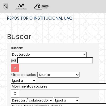
Skip
REPOSITORIO INSTITUCIONAL UAQ
navigation
Buscar
Buscar:
por
Filtros actuales: