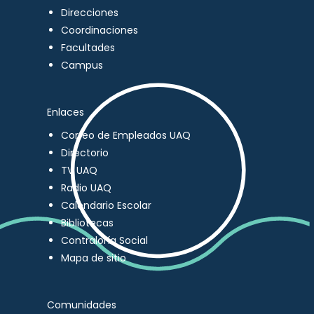
Direcciones
Coordinaciones
Facultades
Campus
Enlaces
Correo de Empleados UAQ
Directorio
TV UAQ
Radio UAQ
Calendario Escolar
Bibliotecas
Contraloría Social
Mapa de sitio
Comunidades