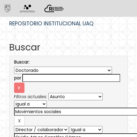
Skip
REPOSITORIO INSTITUCIONAL UAQ
navigation
Buscar
Buscar:
por
Filtros actuales: