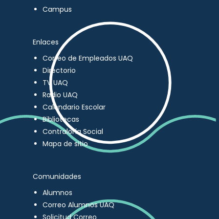
Campus
Enlaces
Correo de Empleados UAQ
Directorio
TV UAQ
Radio UAQ
Calendario Escolar
Bibliotecas
Contraloría Social
Mapa de sitio
Comunidades
Alumnos
Correo Alumnos UAQ
Solicitud Correo