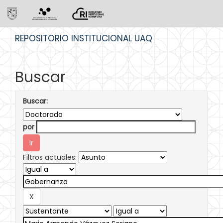
Skip
REPOSITORIO INSTITUCIONAL UAQ
navigation
Buscar
Buscar:
por
Filtros actuales: