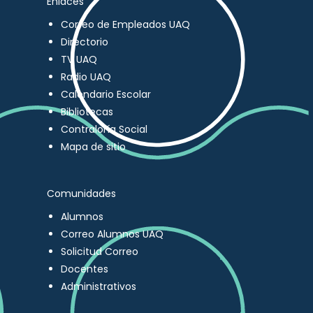
Enlaces
Correo de Empleados UAQ
Directorio
TV UAQ
Radio UAQ
Calendario Escolar
Bibliotecas
Contraloría Social
Mapa de sitio
Comunidades
Alumnos
Correo Alumnos UAQ
Solicitud Correo
Docentes
Administrativos