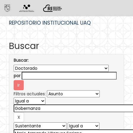
Skip
REPOSITORIO INSTITUCIONAL UAQ
navigation
Buscar
Buscar:
por
Filtros actuales: