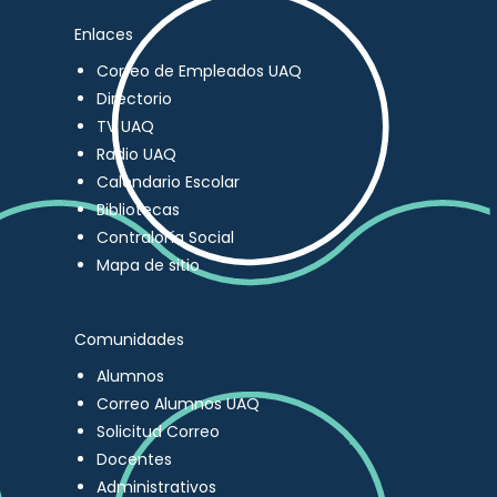
Enlaces
Correo de Empleados UAQ
Directorio
TV UAQ
Radio UAQ
Calendario Escolar
Bibliotecas
Contraloría Social
Mapa de sitio
Comunidades
Alumnos
Correo Alumnos UAQ
Solicitud Correo
Docentes
Administrativos