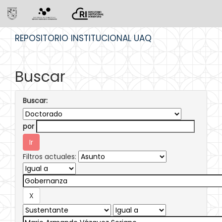
Skip
REPOSITORIO INSTITUCIONAL UAQ
navigation
Buscar
Buscar:
por
Filtros actuales: