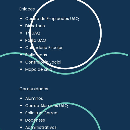
Enlaces
Correo de Empleados UAQ
Directorio
TV UAQ
Radio UAQ
Calendario Escolar
Bibliotecas
Contraloría Social
Mapa de sitio
Comunidades
Alumnos
Correo Alumnos UAQ
Solicitud Correo
Docentes
Administrativos