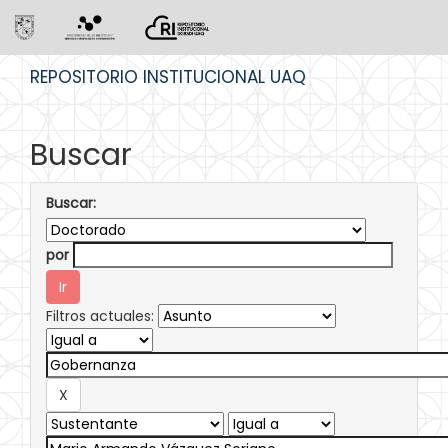
Skip
REPOSITORIO INSTITUCIONAL UAQ
navigation
Buscar
Buscar:
por
Filtros actuales: