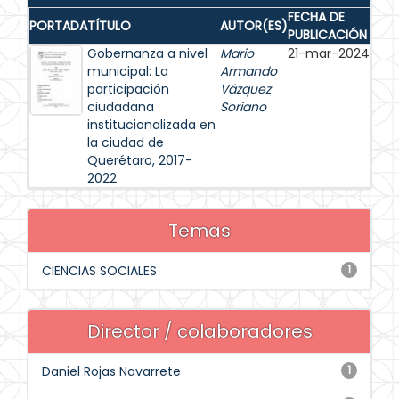
FECHA DE
PORTADA
TÍTULO
AUTOR(ES)
PUBLICACIÓN
Gobernanza a nivel
Mario
21-mar-2024
municipal: La
Armando
participación
Vázquez
ciudadana
Soriano
institucionalizada en
la ciudad de
Querétaro, 2017-
2022
Temas
CIENCIAS SOCIALES
1
Director / colaboradores
Daniel Rojas Navarrete
1