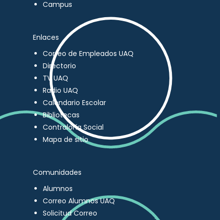
Campus
Enlaces
Correo de Empleados UAQ
Directorio
TV UAQ
Radio UAQ
Calendario Escolar
Bibliotecas
Contraloría Social
Mapa de sitio
Comunidades
Alumnos
Correo Alumnos UAQ
Solicitud Correo