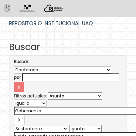
Skip
REPOSITORIO INSTITUCIONAL UAQ
navigation
Buscar
Buscar:
por
Filtros actuales: