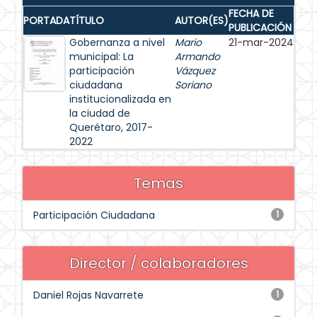
FECHA DE
PORTADA
TÍTULO
AUTOR(ES)
PUBLICACIÓN
Gobernanza a nivel
Mario
21-mar-2024
municipal: La
Armando
participación
Vázquez
ciudadana
Soriano
institucionalizada en
la ciudad de
Querétaro, 2017-
2022
Temas
Participación Ciudadana
1
Director / colaboradores
Daniel Rojas Navarrete
1