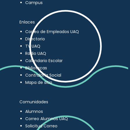
Campus
Enlaces
Correo de Empleados UAQ
Directorio
TV UAQ
Radio UAQ
Calendario Escolar
Bibliotecas
Contraloría Social
Mapa de sitio
Comunidades
Alumnos
Correo Alumnos UAQ
Solicitud Correo