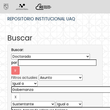
Skip
REPOSITORIO INSTITUCIONAL UAQ
navigation
Buscar
Buscar:
por
Filtros actuales: