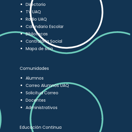
Directorio
TV UAQ
Radio UAQ
Calendario Escolar
Bibliotecas
Contraloría Social
Mapa de sitio
Comunidades
Alumnos
Correo Alumnos UAQ
Solicitud Correo
Docentes
Administrativos
Educación Continua