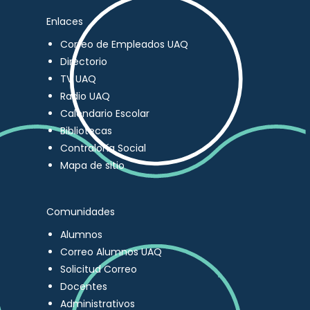
Enlaces
Correo de Empleados UAQ
Directorio
TV UAQ
Radio UAQ
Calendario Escolar
Bibliotecas
Contraloría Social
Mapa de sitio
Comunidades
Alumnos
Correo Alumnos UAQ
Solicitud Correo
Docentes
Administrativos