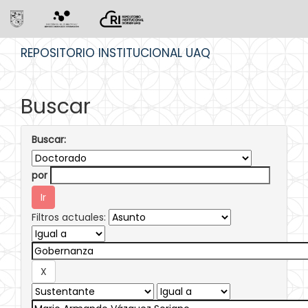
Skip
REPOSITORIO INSTITUCIONAL UAQ
navigation
Buscar
Buscar:
por
Filtros actuales: