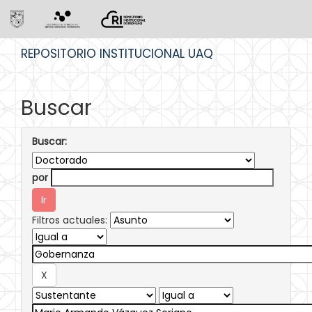
Skip
REPOSITORIO INSTITUCIONAL UAQ
navigation
Buscar
Buscar:
por
Filtros actuales: