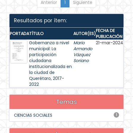
Anterior
1
Siguiente
Resultados por ítem:
FECHA DE
PORTADA
TÍTULO
AUTOR(ES)
PUBLICACIÓN
Gobernanza a nivel
Mario
21-mar-2024
municipal: La
Armando
participación
Vázquez
ciudadana
Soriano
institucionalizada en
la ciudad de
Querétaro, 2017-
2022
Temas
CIENCIAS SOCIALES
1