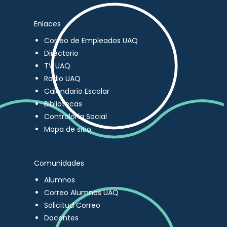
Enlaces
Correo de Empleados UAQ
Directorio
TV UAQ
Radio UAQ
Calendario Escolar
Bibliotecas
Contraloría Social
Mapa de sitio
Comunidades
Alumnos
Correo Alumnos UAQ
Solicitud Correo
Docentes