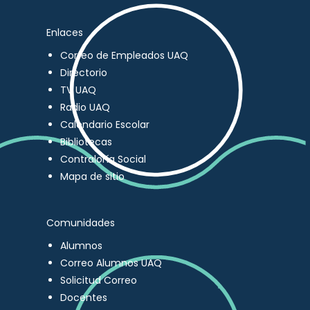
Enlaces
Correo de Empleados UAQ
Directorio
TV UAQ
Radio UAQ
Calendario Escolar
Bibliotecas
Contraloría Social
Mapa de sitio
Comunidades
Alumnos
Correo Alumnos UAQ
Solicitud Correo
Docentes