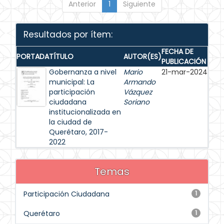
Anterior
1
Siguiente
Resultados por ítem:
FECHA DE
PORTADA
TÍTULO
AUTOR(ES)
PUBLICACIÓN
Gobernanza a nivel
Mario
21-mar-2024
municipal: La
Armando
participación
Vázquez
ciudadana
Soriano
institucionalizada en
la ciudad de
Querétaro, 2017-
2022
Temas
Participación Ciudadana
1
Querétaro
1