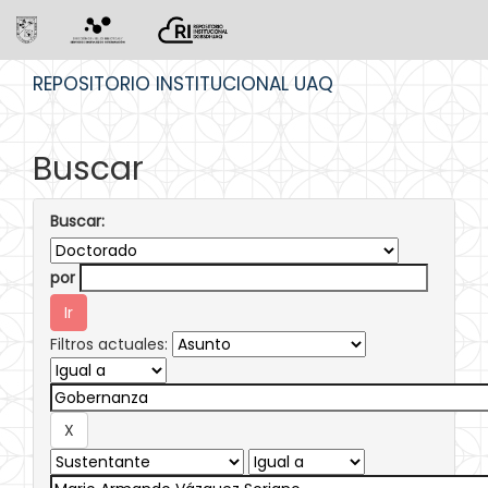
Skip
REPOSITORIO INSTITUCIONAL UAQ
navigation
Buscar
Buscar:
por
Filtros actuales: