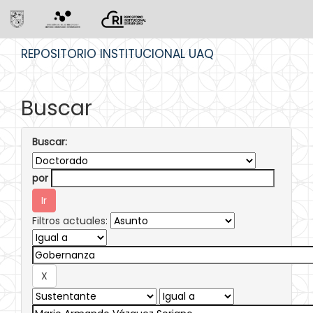
Skip
REPOSITORIO INSTITUCIONAL UAQ
navigation
Buscar
Buscar:
por
Filtros actuales: