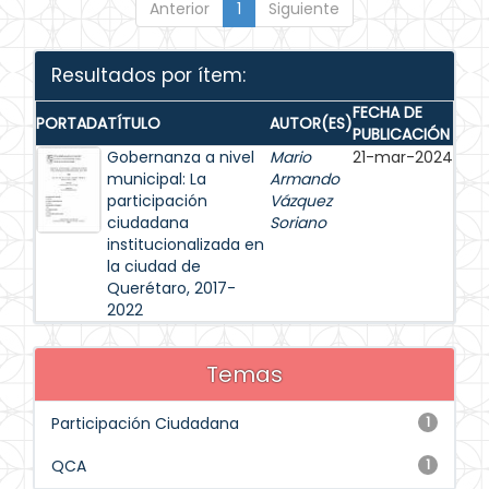
Anterior
1
Siguiente
Resultados por ítem:
FECHA DE
PORTADA
TÍTULO
AUTOR(ES)
PUBLICACIÓN
Gobernanza a nivel
Mario
21-mar-2024
municipal: La
Armando
participación
Vázquez
ciudadana
Soriano
institucionalizada en
la ciudad de
Querétaro, 2017-
2022
Temas
Participación Ciudadana
1
QCA
1