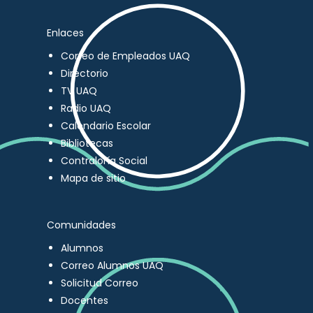
Enlaces
Correo de Empleados UAQ
Directorio
TV UAQ
Radio UAQ
Calendario Escolar
Bibliotecas
Contraloría Social
Mapa de sitio
Comunidades
Alumnos
Correo Alumnos UAQ
Solicitud Correo
Docentes