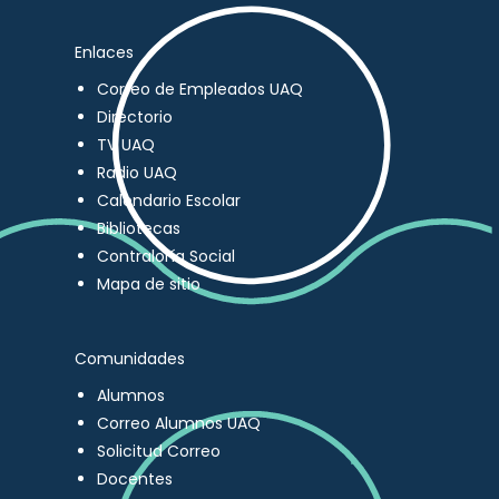
Enlaces
Correo de Empleados UAQ
Directorio
TV UAQ
Radio UAQ
Calendario Escolar
Bibliotecas
Contraloría Social
Mapa de sitio
Comunidades
Alumnos
Correo Alumnos UAQ
Solicitud Correo
Docentes