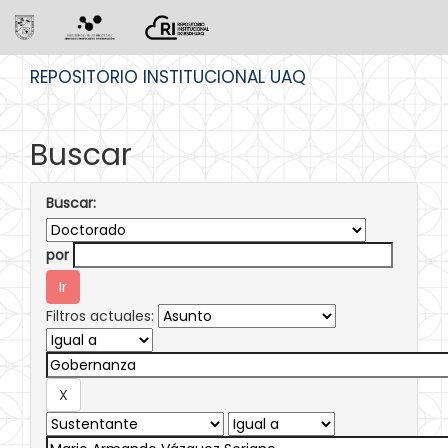
Skip
REPOSITORIO INSTITUCIONAL UAQ
navigation
Buscar
Buscar:
por
Filtros actuales: