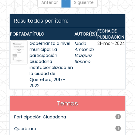
Anterior
1
Siguiente
Resultados por ítem:
FECHA DE
PORTADA
TÍTULO
AUTOR(ES)
PUBLICACIÓN
Gobernanza a nivel
Mario
21-mar-2024
municipal: La
Armando
participación
Vázquez
ciudadana
Soriano
institucionalizada en
la ciudad de
Querétaro, 2017-
2022
Temas
Participación Ciudadana
1
Querétaro
1