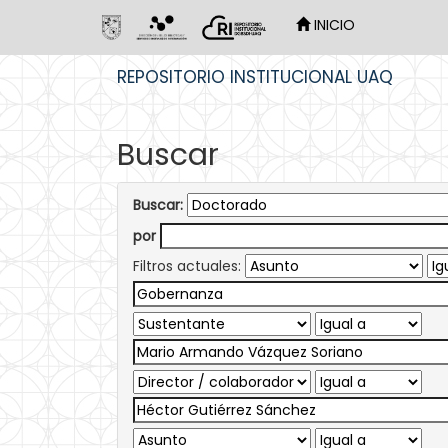
INICIO
Skip
REPOSITORIO INSTITUCIONAL UAQ
navigation
Buscar
Buscar:
por
Filtros actuales: