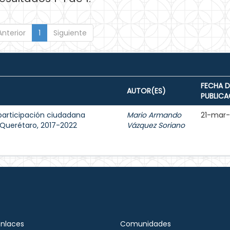
Anterior
1
Siguiente
FECHA D
AUTOR(ES)
PUBLICA
participación ciudadana
Mario Armando
21-mar
e Querétaro, 2017-2022
Vázquez Soriano
Enlaces
Comunidades